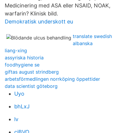
Medicinering med ASA eller NSAID, NOAK,
warfarin? Klinisk bild.
Demokratisk underskott eu
translate swedish
albanska
liang-xing
assyriska historia
foodhygiene se
giftas august strindberg
arbetsförmedlingen norrköping öppettider
data scientist göteborg
Uyo
bhLxJ
lv
ciBVO