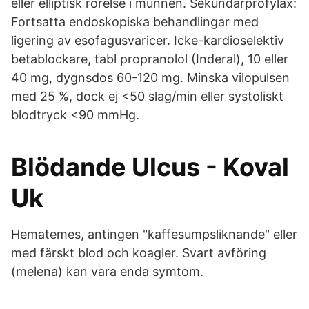
eller elliptisk rörelse i munnen. Sekundärprofylax:
Fortsatta endoskopiska behandlingar med
ligering av esofagusvaricer. Icke-kardioselektiv
betablockare, tabl propranolol (Inderal), 10 eller
40 mg, dygnsdos 60-120 mg. Minska vilopulsen
med 25 %, dock ej <50 slag/min eller systoliskt
blodtryck <90 mmHg.
Blödande Ulcus - Koval
Uk
Hematemes, antingen "kaffesumpsliknande" eller
med färskt blod och koagler. Svart avföring
(melena) kan vara enda symtom.