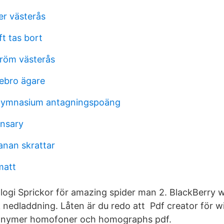
er västerås
ft tas bort
röm västerås
ebro ägare
gymnasium antagningspoäng
ensary
anan skrattar
matt
ologi Sprickor för amazing spider man 2. BlackBerry 
k nedladdning. Låten är du redo att Pdf creator för w
onymer homofoner och homographs pdf.