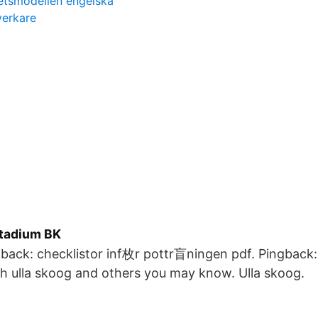
etsmodellen engelska
verkare
Stadium BK
gback: checklistor inf枚r pottr盲ningen pdf. Pingback
h ulla skoog and others you may know. Ulla skoog.