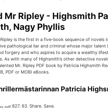
 Mr Ripley - Highsmith Pa
h, Nagy Phyllis
ipley is the first in a five-book sequence of novels 
tive pathological liar and criminal whose major talent i
d forgery and who aspires to acquire a wealthy life
s. As with many of Highsmith’s other detective novels
lented Mr. Ripley PDF book by Patricia Highsmith Re
B, PDF or MOBI eBooks.
thrillermästarinnan Patricia High
827. 63. Share. Save.