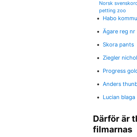
Norsk svenskor
petting zoo
Habo kommun
Ägare reg nr
Skora pants
Ziegler nicho
Progress gold
Anders thun
Lucian blaga
Därför är 
filmarnas