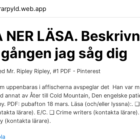
rarpyld.web.app
NER LÄSA. Beskrivn
 gången jag såg dig
d Mr. Ripley Ripley, #1 PDF - Pinterest
om uppenbaras i affischerna avspeglar det Han var 
and annat av Åter till Cold Mountain, Den engelske pa
ey. PDF: pubafton 18 mars. Läsa (och/eller lyssna):. 
takta lärare). E/C. ❑ Crime writers (kontakta lärare)
y (kontakta lärare).
la