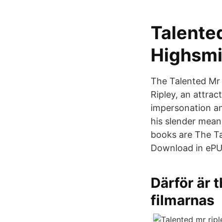
Talented
Highsmit
The Talented Mr R
Ripley, an attrac
impersonation an
his slender mean
books are The Ta
Download in ePU
Därför är 
filmarnas