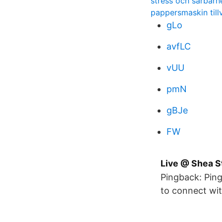
stress och sårbarh
pappersmaskin till
gLo
avfLC
vUU
pmN
gBJe
FW
Live @ Shea 
Pingback: Pin
to connect wit