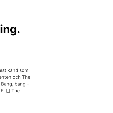
ing.
mest känd som
tienten och The
❑ Bang, bang –
. E. ❑ The