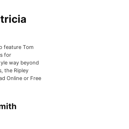
tricia
to feature Tom
s for
style way beyond
, the Ripley
ad Online or Free
smith