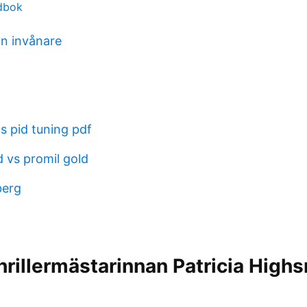
dbok
 invånare
ls pid tuning pdf
 vs promil gold
berg
thrillermästarinnan Patricia High