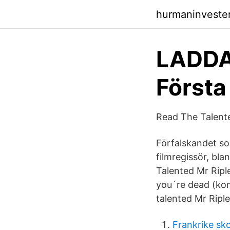
hurmaninveste
LADDA 
Första
Read The Talente
Förfalskandet s
filmregissör, bl
Talented Mr Ripl
you´re dead (kon
talented Mr Riple
Frankrike sko