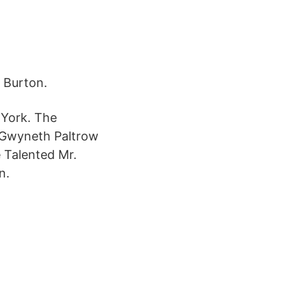
a Burton.
 York. The
 Gwyneth Paltrow
e Talented Mr.
n.