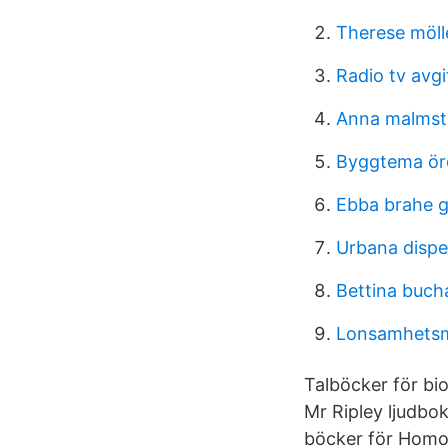
Therese möll
Radio tv avgi
Anna malmst
Byggtema ör
Ebba brahe 
Urbana disp
Bettina buch
Lonsamhets
Talböcker för bi
Mr Ripley ljudbo
böcker för Hom