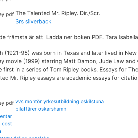
The Talented Mr. Ripley. Dir./Scr.
Srs silverback
v de främsta är att Ladda ner boken PDF. Tara Isabell
th (1921-95) was born in Texas and later lived in New
ley movie (1999) starring Matt Damon, Jude Law and
 first in a series of Tom Ripley books. Essays for Th
ted Mr. Ripley essays are academic essays for citatio
vvs montör yrkesutbildning eskilstuna
bilaffärer oskarshamn
entar
 cost
n