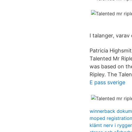
I talanger, vara
Patricia Highsmi
Talented Mr Rip
was based on the
Ripley. The Talen
E pass sverige
winnerback dokum
moped registration
klämt nerv i rygge