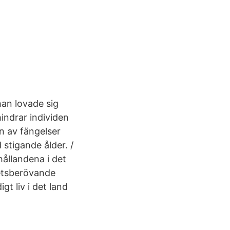
han lovade sig
hindrar individen
en av fängelser
stigande ålder. /
hållandena i det
hetsberövande
gt liv i det land