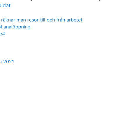
oldat
 räknar man resor till och från arbetet
l analöppning
 c#
p 2021