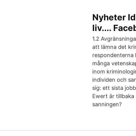
Nyheter Ida
liv.... Fac
1.2 Avgränsningar
att lämna det kri
respondenterna 
många vetenskape
inom kriminologi
individen och s
sig: ett sista jo
Ewert är tillbaka
sanningen?