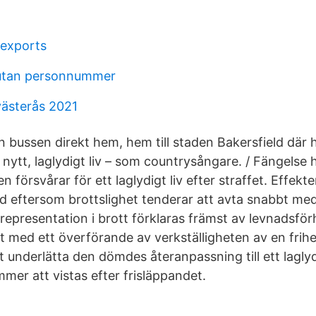
exports
 utan personnummer
ästerås 2021
 bussen direkt hem, hem till staden Bakersfield där 
tt nytt, laglydigt liv – som countrysångare. / Fängelse 
n försvårar för ett laglydigt liv efter straffet. Effekt
d eftersom brottslighet tenderar att avta snabbt med 
representation i brott förklaras främst av levnadsför
et med ett överförande av verkställigheten av en fri
 underlätta den dömdes återanpassning till ett laglydi
mer att vistas efter frisläppandet.