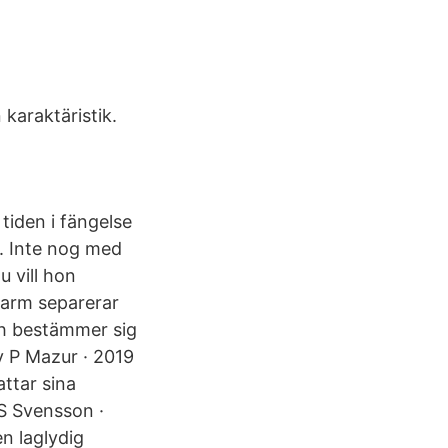
 karaktäristik.
tiden i fängelse
iv. Inte nog med
 vill hon
 arm separerar
ch bestämmer sig
av P Mazur · 2019
attar sina
v S Svensson ·
n laglydig