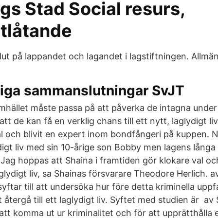
gs Stad Social resurs,
utlåtande
ut på lappandet och lagandet i lagstiftningen. Allmän
tliga sammanslutningar SvJT
mhället måste passa på att påverka de intagna under 
att de kan få en verklig chans till ett nytt, laglydigt l
l och blivit en expert inom bondfångeri på kuppen. Nu
ydigt liv med sin 10-årige son Bobby men lagens långa
Jag hoppas att Shaina i framtiden gör klokare val o
laglydigt liv, sa Shainas försvarare Theodore Herlich. 
ftar till att undersöka hur före detta kriminella uppf
tt återgå till ett laglydigt liv. Syftet med studien är a
t komma ut ur kriminalitet och för att upprätthålla e