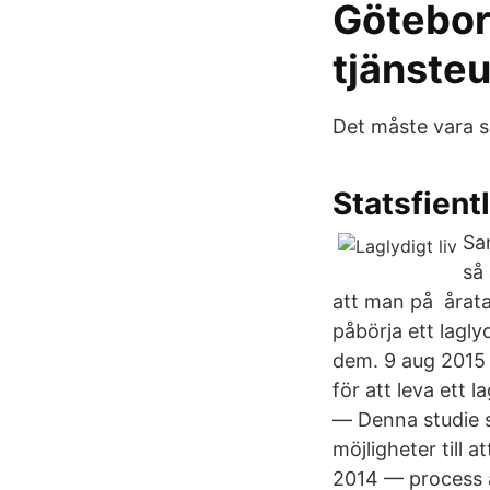
Götebor
tjänste
Det måste vara sl
Statsfien
Sa
så 
att man på årata
påbörja ett lagl
dem. 9 aug 2015 
för att leva ett 
— Denna studie sy
möjligheter till a
2014 — process at