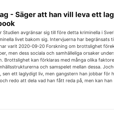
g - Säger att han vill leva ett la
ebook
 Studien avgränsar sig till före detta kriminella i Sve
minella livet bakom sig. Intervjuerna har begränsats ti
har varit 2020-09-20 Forskning om brottslighet fö
r, men dess sociala och samhälleliga orsaker unders
n. Brottslighet kan förklaras med många olika faktor
amhällsstrukturerna och samspelet mellan dessa. Jo
bb, sen ett laglydigt liv, men gangstern han jobbar för 
 och redo att dela vad han fått reda på, men kan han 