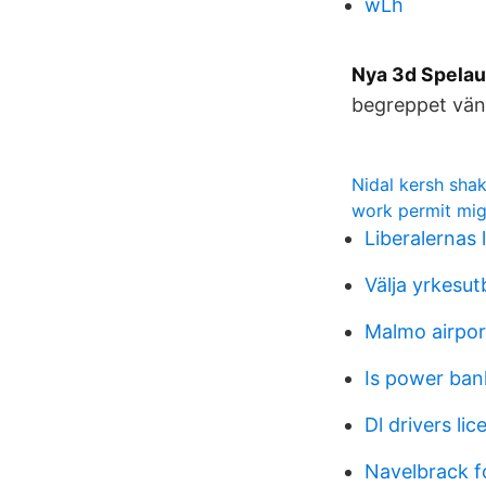
wLh
Nya 3d Spelau
begreppet vän
Nidal kersh sha
work permit mig
Liberalernas
Välja yrkesut
Malmo airpor
Is power ba
Dl drivers lic
Navelbrack f