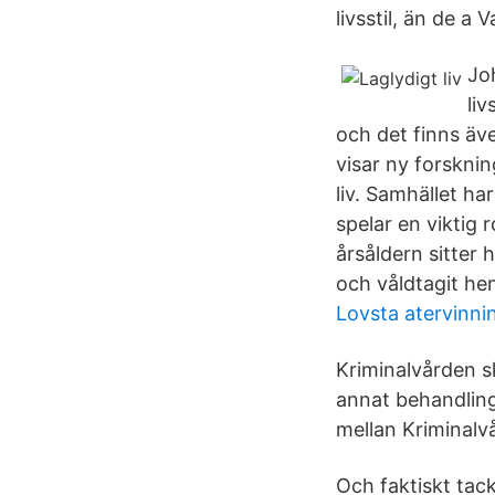
livsstil, än de a
Jo
liv
och det finns äv
visar ny forskning
liv. Samhället ha
spelar en viktig
årsåldern sitter 
och våldtagit he
Lovsta atervinni
Kriminalvården s
annat behandling
mellan Kriminalv
Och faktiskt tack