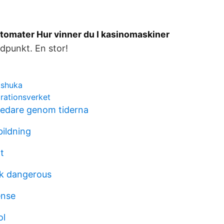
tomater Hur vinner du I kasinomaskiner
dpunkt. En stor!
kshuka
rationsverket
 ledare genom tiderna
bildning
t
nk dangerous
ense
ol