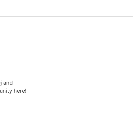
ej and
nity here!