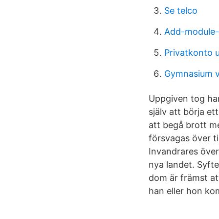
Se telco
Add-module-
Privatkonto
Gymnasium v
Uppgiven tog han
själv att börja e
att begå brott me
försvagas över ti
Invandrares över
nya landet. Syft
dom är främst att
han eller hon kom