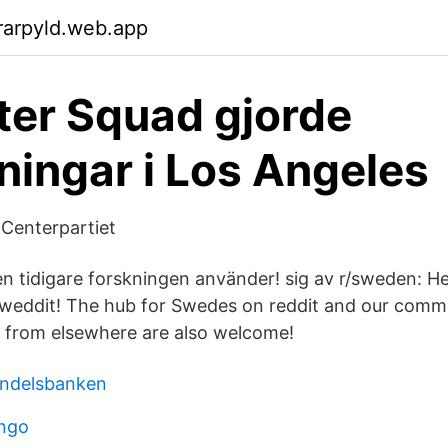
rarpyld.web.app
er Squad gjorde
ningar i Los Angeles
 Centerpartiet
en tidigare forskningen använder! sig av r/sweden: H
eddit! The hub for Swedes on reddit and our commu
rs from elsewhere are also welcome!
andelsbanken
ingo