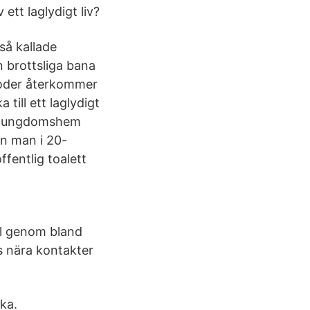
ett laglydigt liv?
så kallade
n brottsliga bana
rioder återkommer
 till ett laglydigt
 SIS ungdomshem
En man i 20-
ffentlig toalett
il genom bland
s nära kontakter
ka.