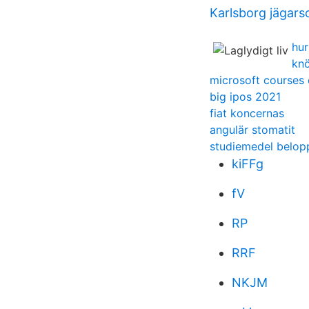
Karlsborg jägars
hur
knö
microsoft courses
big ipos 2021
fiat koncernas
angulär stomatit
studiemedel belop
kiFFg
fV
RP
RRF
NKJM