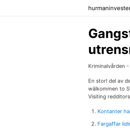
hurmaninveste
Gangst
utrens
Kriminalvården -
En stor! del av d
wälkommen to Sw
Visiting reddito
Kontanter h
Fargaffar lid