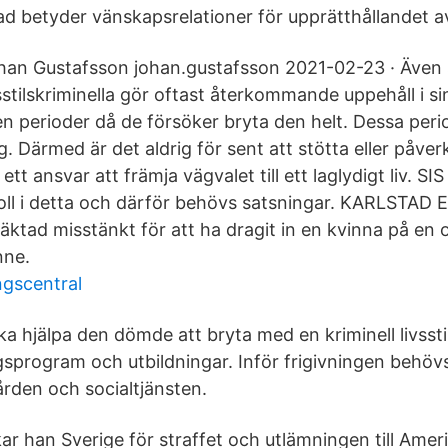
 Vad betyder vänskapsrelationer för upprätthållandet av 
han Gustafsson johan.gustafsson 2021-02-23 · Även 
sstilskriminella gör oftast återkommande uppehåll i si
en perioder då de försöker bryta den helt. Dessa pe
. Därmed är det aldrig för sent att stötta eller påverka
r ett ansvar att främja vägvalet till ett laglydigt liv.
 roll i detta och därför behövs satsningar. KARLSTAD 
häktad misstänkt för att ha dragit in en kvinna på en o
nne.
ngscentral
ka hjälpa den dömde att bryta med en kriminell livsst
sprogram och utbildningar. Inför frigivningen behöv
ården och socialtjänsten.
ar han Sverige för straffet och utlämningen till Ameri