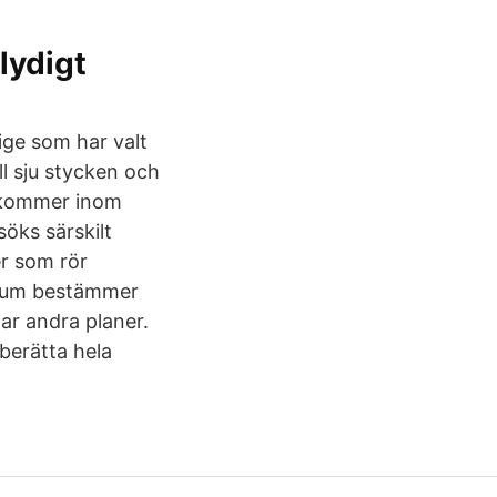
glydigt
rige som har valt
ll sju stycken och
rekommer inom
öks särskilt
er som rör
chum bestämmer
har andra planer.
berätta hela